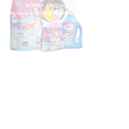
KONYA фабрика
Büyükkayacık Osb Mahallesi 8 Nolu Sokak
No:17/1 İç Kapı No:1 Selçuklu/KONYA
KONYA фабрика
Тел:
+90 332 502 29 29