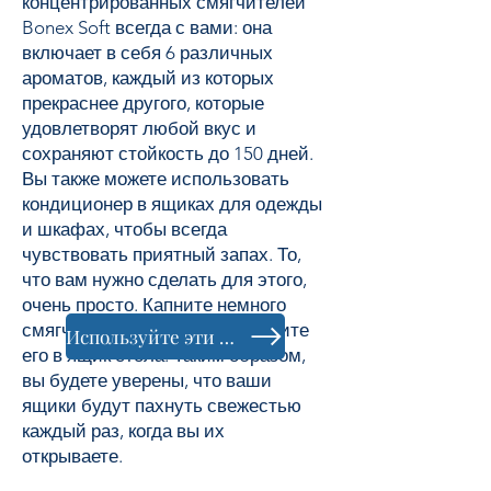
концентрированных смягчителей
Bonex Soft всегда с вами: она
включает в себя 6 различных
ароматов, каждый из которых
прекраснее другого, которые
удовлетворят любой вкус и
сохраняют стойкость до 150 дней.
Вы также можете использовать
кондиционер в ящиках для одежды
и шкафах, чтобы всегда
чувствовать приятный запах. То,
что вам нужно сделать для этого,
очень просто. Капните немного
смягчителя на хлопок и положите
Используйте эти продукты
его в ящик стола. Таким образом,
вы будете уверены, что ваши
ящики будут пахнуть свежестью
каждый раз, когда вы их
открываете.