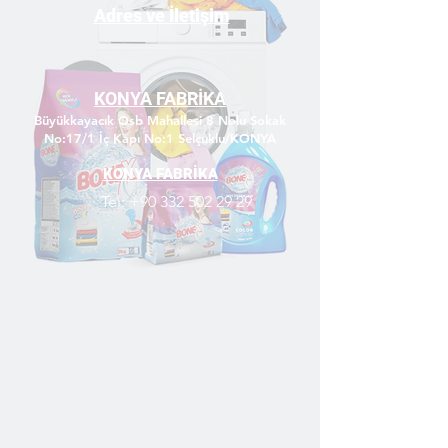
Adres ve
İletişim
KONYA FABRİKA
Büyükkayacık Osb Mahallesi 8 Nolu Sokak
No:17/1 İç Kapı No:1 Selçuklu/KONYA
KONYA FABRİKA
Tel:
+90 332 502 29 29