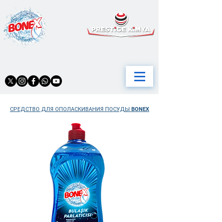
СРЕДСТВО ДЛЯ ОПОЛАСКИВАНИЯ ПОСУДЫ BONEX