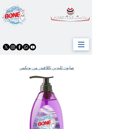
صابون لليدين باللافندر من بونكس