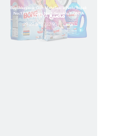
Büyükkayacık Osb Mahallesi 8 Nolu Sokak
مصنع
No:17/1 İç Kapı No:1 Selçuklu/KONYA
KONYA
هاتف:
+90 332 502 29 29