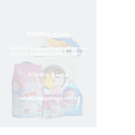
مصنع
İSTANBUL
İkitelli O.S.B. Mutsan Sanayi Sitesi M2 Blok
No:30-32 Başakşehir-İSTANBUL/TÜRKİYE
مصنع
İSTANBUL
هاتف:
+90 212 486 11 16
info@prestigekimya.com.tr