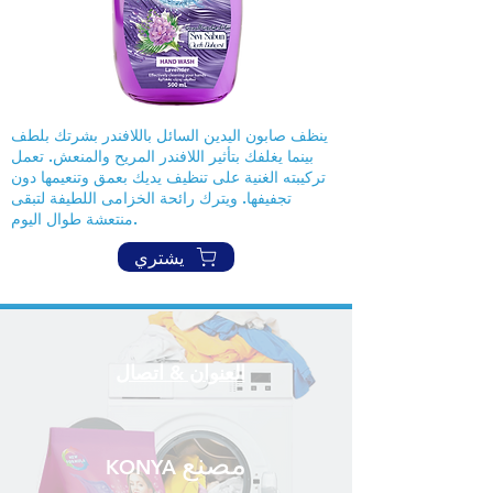
ينظف صابون اليدين السائل باللافندر بشرتك بلطف
بينما يغلفك بتأثير اللافندر المريح والمنعش. تعمل
تركيبته الغنية على تنظيف يديك بعمق وتنعيمها دون
تجفيفها. ويترك رائحة الخزامى اللطيفة لتبقى
منتعشة طوال اليوم.
يشتري
العنوان & اتصال
مصنع
KONYA