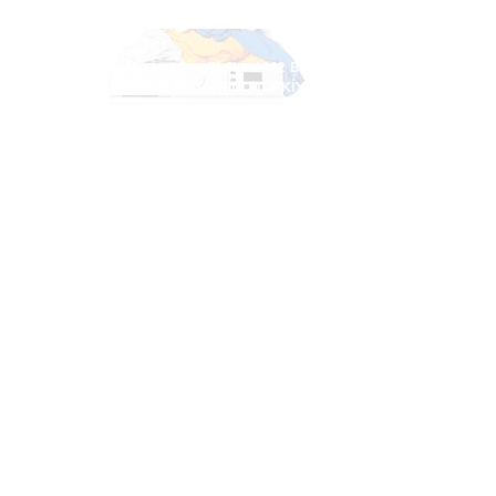
مصنع
İSTANBUL
İkitelli O.S.B. Mutsan Sanayi Sitesi M2 Blok
No:30-32 Başakşehir-İSTANBUL/TÜRKİYE
مصنع
İSTANBUL
هاتف:
+90 212 486 11 16
info@prestigekimya.com.tr