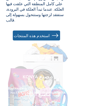
على كامل المنطقة التي علقت فيها
العلكة. عندما تبدأ العلكة في البرودة،
ستفقد لزجتها وستتحول بسهولة إلى
قالب.
استخدم هذه المنتجات
العنوان & اتصال
مصنع
KONYA
Büyükkayacık Osb Mahallesi 8 Nolu Sokak
مصنع
No:17/1 İç Kapı No:1 Selçuklu/KONYA
KONYA
هاتف:
+90 332 502 29 29