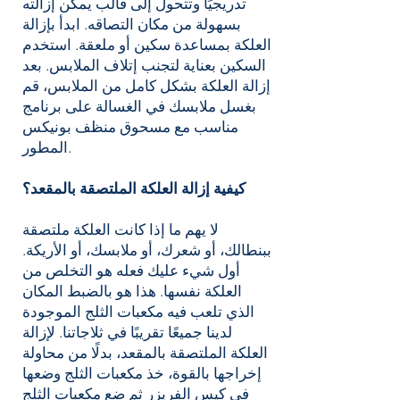
تدريجيًا وتتحول إلى قالب يمكن إزالته
بسهولة من مكان التصاقه. ابدأ بإزالة
العلكة بمساعدة سكين أو ملعقة. استخدم
السكين بعناية لتجنب إتلاف الملابس. بعد
إزالة العلكة بشكل كامل من الملابس، قم
بغسل ملابسك في الغسالة على برنامج
مناسب مع مسحوق منظف بونيكس
المطور.
كيفية إزالة العلكة الملتصقة بالمقعد؟
لا يهم ما إذا كانت العلكة ملتصقة
ببنطالك، أو شعرك، أو ملابسك، أو الأريكة.
أول شيء عليك فعله هو التخلص من
العلكة نفسها. هذا هو بالضبط المكان
الذي تلعب فيه مكعبات الثلج الموجودة
لدينا جميعًا تقريبًا في ثلاجاتنا. لإزالة
العلكة الملتصقة بالمقعد، بدلًا من محاولة
إخراجها بالقوة، خذ مكعبات الثلج وضعها
في كيس الفريزر ثم ضع مكعبات الثلج