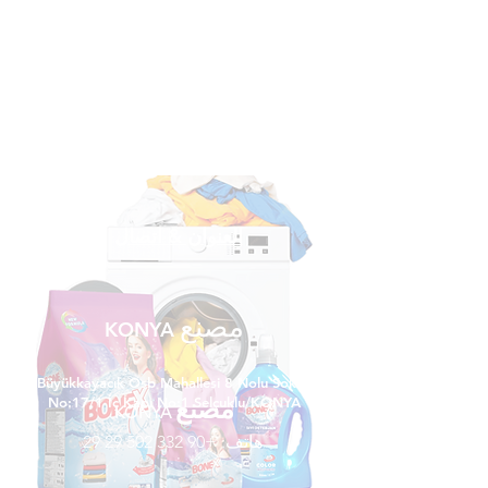
العنوان & اتصال
مصنع
KONYA
Büyükkayacık Osb Mahallesi 8 Nolu Sokak
مصنع
No:17/1 İç Kapı No:1 Selçuklu/KONYA
KONYA
هاتف:
+90 332 502 29 29