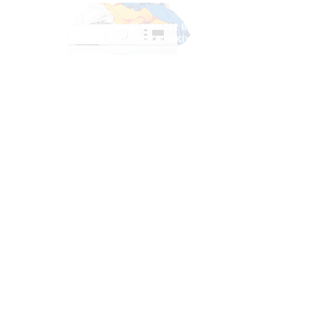
İkitelli O.S.B. Mutsan Sanayi Sitesi M2 Blok
No:30-32 Başakşehir-İSTANBUL/TÜRKİYE
مصنع
İSTANBUL
هاتف:
+90 212 486 11 16
info@prestigekimya.com.tr