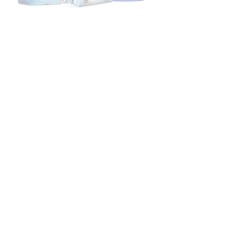
مصنع
İSTANBUL