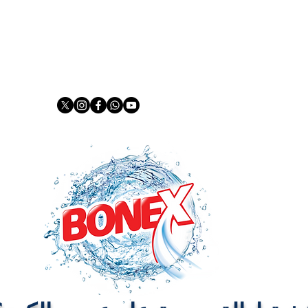
mail:
info@prestigekimya.com.tr
شركة كبرى
يغسل ببونيكس
منتجات