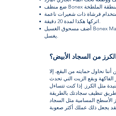
اتركها هكذا لمدة 20 دقيقة.
أضف مسحوق الغسيل Bonex Matic، الذي له تأثير رائع على البقع حتى في برنامج قصير، إلى حجرة الغسالة واتركه
يغسل.
الكرز من السجاد الأبيض؟
أننا نحاول حمايته من البقع، إلا
الفاكهة وبقع الزيت التي تحدث
نيدة مثل الكرز. إذا كنت تتساءل
 طريق تنظيف سجادتك بالطريقة
رز الأسطح المسامية مثل السجاد