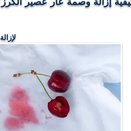
يفية إزالة وصمة عار عصير الكرز؟
Bonex ل