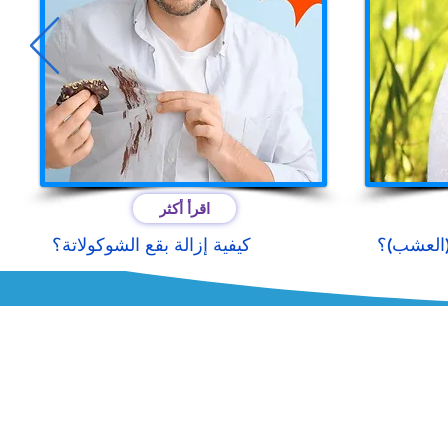
اقرأ أكثر
 (العشب)؟
كيفية إزالة بقع الشوكولاتة؟
مصنع
KONYA
acık Osb Mahallesi 8 Nolu Sokak
 İç Kapı No:1 Selçuklu/KONYA