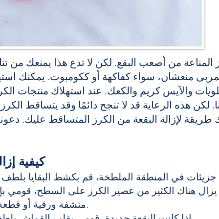
ز المناعة من أصعب البقع. لكن لا تدع هذا يمنعك من تن
مربى منعشان، سواء كفاكهة أو ككومبوت. يمكنك استهل
لويات والآيس كريم والكعك. عند استهلاك منتجات الك
. لكن هذه الرعاية قد لا تنجح دائمًا وقد يتساقط الكرز 
 طريقة لإزالة البقعة من الكرز المتساقط عليك. دعونا ن
كيفية إزا
ي جزيئات في المنطقة الملطخة، قم بكشط البقايا بلطف 
ا يزال هناك الكثير من عصير الكرز على السطح، قومي ب
منشفة ورقية أو قطعة قماش نظيفة مع حركات السدادة.
إذا كانت البقعة جديدة، قومي بقلب القماش بلطف ووضعه تحت الماء الجاري البارد.