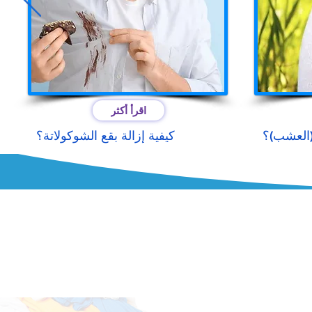
اقرأ أكثر
 (العشب)؟
كيفية إزالة بقع الشوكولاتة؟
مصنع
KONYA
acık Osb Mahallesi 8 Nolu Sokak
 İç Kapı No:1 Selçuklu/KONYA