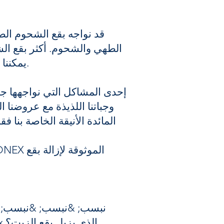
قد نواجه بقع الشحوم الص
الطهي والشحوم. أكثر بقع الشح
يمكننا بسهولة تجنب تجربة وصفات جديدة من خلال التفكير في إمكانية تناثر بقع الزيت علينا.
إحدى المشاكل التي نواجهها جم
وجباتنا اللذيذة مع عروضنا 
المائدة الأنيقة الخاصة بنا 
&نبسب; &نبسب; &نبسب; &نبسب; &نبسب; &نبسب; &نبسب; ما هو منظف Bonex الذي يزيل بقع الزيت؟