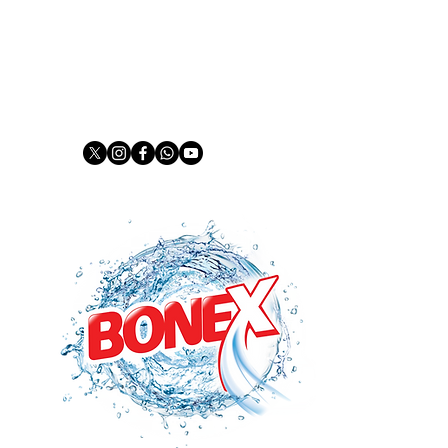
mail:
info@prestigekimya.com.tr
شركة كبرى
يغسل ببونيكس
منتجات