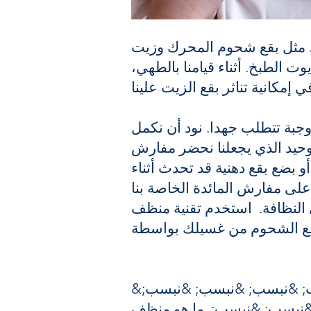
م، مثل بقع شحوم المحرك وزيت
ت الطبخ. أثناء قيامنا بالطهي،
وجبة تتطلب جهدا. نود أن نكمل
لوحيد الذي يجعلنا نحضر مفارش
أو بضع بقع دهنية قد تحدث أثناء
 تقنية منظف BONEX الموثوقة لإزالة بقع
&نبسب; &نبسب; &نبسب; &نبسب; &نبسب; &نبسب; &نبسب; &نبسب; &نبسب; &نبسب; &نبسب; &نبسب;